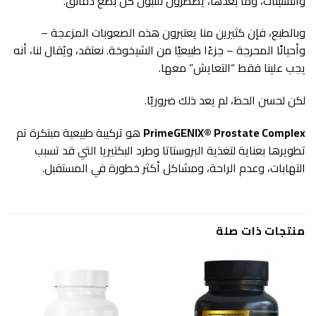
والستينات، وما بعدها، يضطرون للتبول كل بضع دقائق.
وبالطبع، فإن كثيرين منا يعتبرون هذه الصعوبات المزعجة –
وأحيانًا المحرجة – جزءًا طبيعيًا من الشيخوخة. نعتقد، ويُقال لنا، أنه
يجب علينا فقط “التعايش” معها.
لكن لحسن الحظ، لم يعد ذلك ضروريًا.
PrimeGENIX® Prostate Complex
هو تركيبة طبيعية مبتكرة تم
تطويرها بعناية لتغذية البروستاتا وطرد البكتيريا التي قد تسبب
التهابات، وعدم الراحة، ومشاكل أكثر خطورة في المستقبل.
منتجات ذات صلة