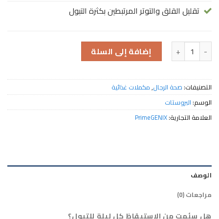
تقليل القلق والتوتر المرتبطين بكثرة التبول
كمية Prostate Complex تعزيز صحة البروستاتا
إضافة إلى السلة
التصنيفات:
صحة الرجال
,
مكملات غذائية
الوسم:
البروستات
العلامة التجارية:
PrimeGENIX
الوصف
مراجعات (0)
هل سئمت من الاستيقاظ كل ليلة للتبول؟