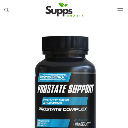
Ski
t
conten