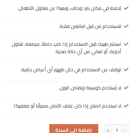
يُحفظ في مكان بارد وجاف، وبعيدًا عن متناول الأطفال.
للاستخدام من قبل البالغين فقط.
استشر طبيبك قبل الاستخدام إذا كنتِ حاملاً، مرضعة، تتناول
أدوية، أو تعاني من أي حالة صحية.
توقف عن الاستخدام في حال ظهور أي أعراض جانبية.
لا يُستخدم كوسيلة لإنقاص الوزن.
لا تستخدم المنتج إذا كان غلاف الأمان ممزقًا أو مفقودًا.
كمية ببتيدات كولاجين نيوسيل + فيتامين (C) 250 قرصًا
إضافة إلى السلة