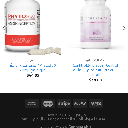
مكملات غذائية
البشره
Confitrol24 Bladder Control
Phyto350™ بشرة أقوى وأكثر
يساعد في التحكم في المثانة
مرونة مع ترطيب
للنساء
$
44.95
$
49.00
من نحن
PRIVACY POLICY
سياسة استرداد المبالغ المدفوعة وعمليات الإرجاع
المتجر
Copyright 2026 ©
Suppsarabia