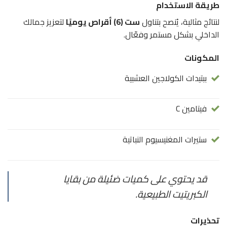
طريقة الاستخدام
لنتائج مثالية، يُنصح بتناول
ست (6) أقراص يوميًا
لتعزيز جمالك
الداخلي بشكل مستمر وفعّال.
المكونات
ببتيدات الكولاجين العشبية
فيتامين C
ستيرات المغنيسيوم النباتية
قد يحتوي على كميات ضئيلة من بقايا
الكبريتيت الطبيعية.
تحذيرات