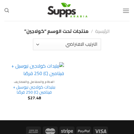
Ski
t
conten
الرئيسية
/
منتجات تحت الوسم “كولاجين”
العظام والمفاصل والغضاريف
ببتيدات كولاجين نيوسيل +
فيتامين (C) 250 قرصًا
$
27.48