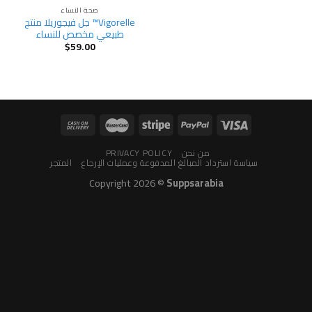
صحة النساء
Vigorelle™ جل فيجوريلا منتج
طبيعي مخصص للنساء
$
59.00
من نحن
PRIVACY POLICY
سياسة استرداد المبالغ المدفوعة وعمليات الإرجاع
المتجر
Copyright 2026 ©
Suppsarabia