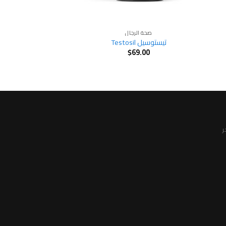
صحة الرجال
تيستوسيل Testosil
$
69.00
ر