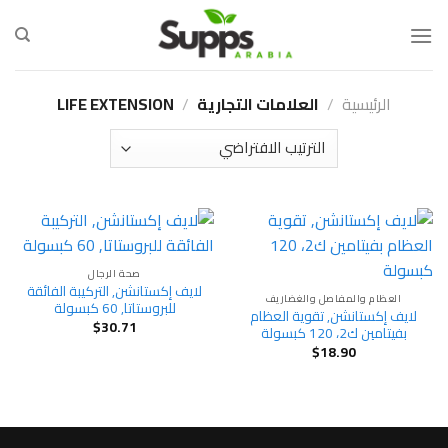
Ski
t
conten
الرئيسية
/
العلامات التجارية
/
LIFE EXTENSION
صحة الرجال
لايف إكستانشن‏, التركيبة الفائقة
العظام والمفاصل والغضاريف
للبروستاتا, 60 كبسولة
لايف إكستانشن‏, تقوية العظام
$
30.71
بفيتامين ك2، 120 كبسولة
$
18.90